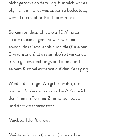
nicht gezockt an dem Tag. Für mich war es 
ok, nicht ahnend, was es genau bedeutete, 
wenn Tommi ohne Kopfhörer zockte. 
So kam es, dass ich bereits 10 Minuten 
später maximal genervt war, weil mir 
sowohl das Geballer als auch die (für einen 
Erwachsenen) etwas sinnbefreit wirkende 
Strategiebesprechung von Tommi und 
seinem Kumpel extremst auf den Keks ging.
Wieder die Frage: Wo gehe ich ihn, um 
meinen Papierkram zu machen? Sollte ich 
den Kram in Tommis Zimmer schleppen 
und dort weiterarbeiten?
Maybe… I don’t know. 
Meistens ist man (oder ich) ja eh schon 