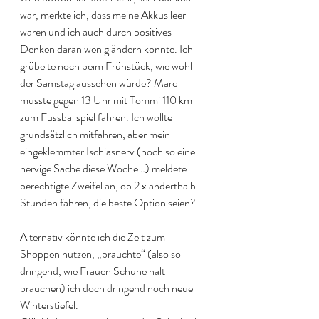
war, merkte ich, dass meine Akkus leer 
waren und ich auch durch positives 
Denken daran wenig ändern konnte. Ich 
grübelte noch beim Frühstück, wie wohl 
der Samstag aussehen würde? Marc 
musste gegen 13 Uhr mit Tommi 110 km 
zum Fussballspiel fahren. Ich wollte 
grundsätzlich mitfahren, aber mein 
eingeklemmter Ischiasnerv (noch so eine 
nervige Sache diese Woche…) meldete 
berechtigte Zweifel an, ob 2 x anderthalb 
Stunden fahren, die beste Option seien? 
Alternativ könnte ich die Zeit zum 
Shoppen nutzen, „brauchte“ (also so 
dringend, wie Frauen Schuhe halt 
brauchen) ich doch dringend noch neue 
Winterstiefel.  