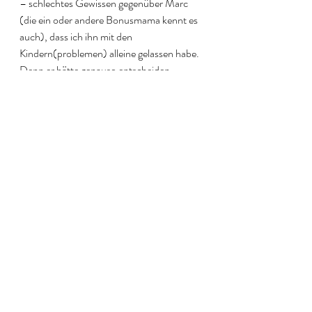
– schlechtes Gewissen gegenüber Marc 
(die ein oder andere Bonusmama kennt es 
auch), dass ich ihn mit den 
Kindern(problemen) alleine gelassen habe. 
Denn er hätte genauso entscheiden 
können, dass er dafür nicht verantwortlich 
ist. 
Daher kann ich Dir nur empfehlen, auch 
mal aus dem Hamsterrad, es immer allen 
recht zu machen und immer alles zu lösen, 
auszusteigen und die Beteiligten mal selber 
ihre Themen regeln zu lassen. Und was Du 
dabei tun solltest – wenn Du eh schon Zeit 
hast-  Dich selber feiern, denn das machen 
wir oft viel zu wenig!
In diesem Sinne, liebe Grüße von der 
Couch 