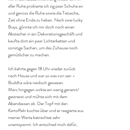
aller Ruhe probierte ich zig paar Schuhe an 
und genoss die Ruhe sowie die Tatsache, 
Zeit ohne Ende zu haben. Nach zwei lucky 
Buys, gönnte ich mir doch noch einen 
Abstecher in ein Dekorationsgeschäft und 
kaufte dort ein paar Lichterketten und 
sonstige Sachen, um das Zuhause noch 
gemütlicher zu machen. 
Ich kehrte gegen 18 Uhr wieder zurück 
nach Hause und war so was von sen – 
Buddha wäre neidisch gewesen. 
Marc hingegen wirkte ein wenig genervt/ 
gestresst und mühte sich mit dem 
Abendessen ab. Der Topf mit den 
Kartoffeln kochte über und er reagierte aus 
meiner Warte betrachtet sehr 
unentspannt. Ich entschied mich dafür, 