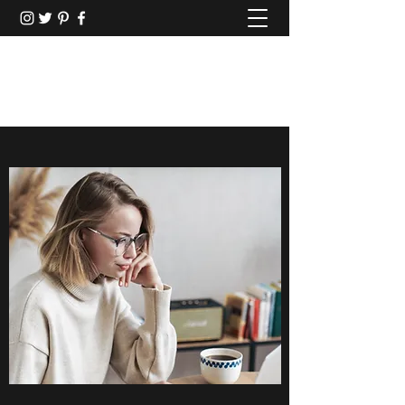
BONUSMUTTER.DE
bonusmutter@yahoo.com