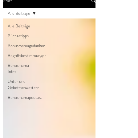
Start
Alle Beiträge
Alle Beiträge
Büchertipps
Bonusmamagedanken
Begriffsbestimmungen
Bonusmama
Infos
Unter uns
Gebetsschwestern
Bonusmamapodcast