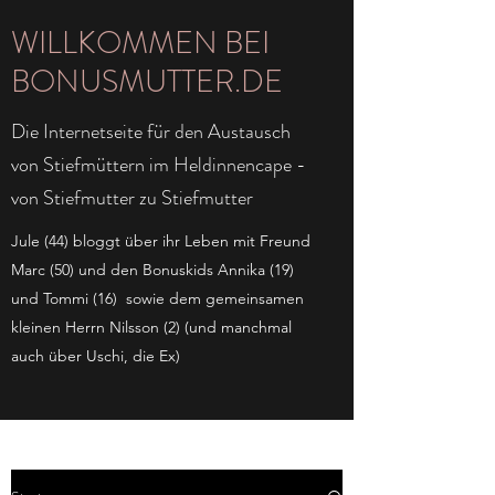
WILLKOMMEN BEI
BONUSMUTTER.DE
Die Internetseite für den Austausch
von Stiefmüttern im Heldinnencape -
von Stiefmutter zu Stiefmutter
Jule (44) bloggt über ihr Leben mit Freund
Marc (50) und den Bonuskids Annika (19)
und Tommi (16) sowie dem gemeinsamen
kleinen Herrn Nilsson (2) (und manchmal
auch über Uschi, die Ex)