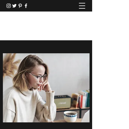
BONUSMUTTER.DE
bonusmutter@yahoo.com