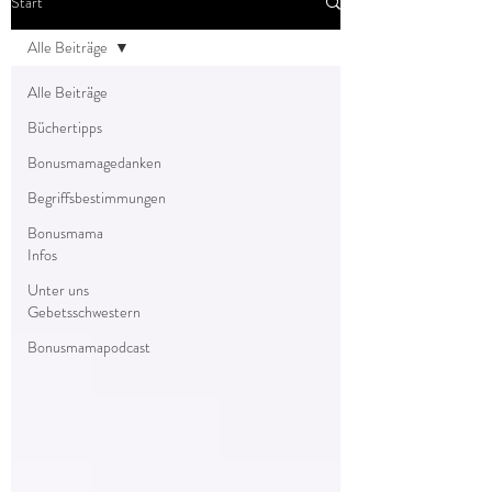
Start
Alle Beiträge
Alle Beiträge
Büchertipps
Bonusmamagedanken
Begriffsbestimmungen
Bonusmama
Infos
Unter uns
Gebetsschwestern
Bonusmamapodcast