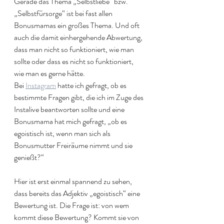
Gerade das Thema „Selbstliebe“ bzw. 
„Selbstfürsorge“ ist bei fast allen 
Bonusmamas ein großes Thema. Und oft 
auch die damit einhergehende Abwertung, 
dass man nicht so funktioniert, wie man 
sollte oder dass es nicht so funktioniert, 
wie man es gerne hätte. 
Bei 
Instagram
 hatte ich gefragt, ob es 
bestimmte Fragen gibt, die ich im Zuge des 
Instalive beantworten sollte und eine 
Bonusmama hat mich gefragt, „ob es 
egoistisch ist, wenn man sich als 
Bonusmutter Freiräume nimmt und sie 
genießt?“
Hier ist erst einmal spannend zu sehen, 
dass bereits das Adjektiv „egoistisch“ eine 
Bewertung ist. Die Frage ist: von wem 
kommt diese Bewertung? Kommt sie von 