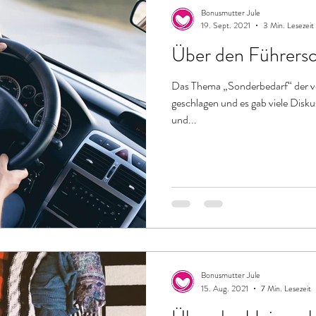
Bonusmamapodcast
Bonusmutter Jule
19. Sept. 2021
3 Min. Lesezeit
Über den Führersc
Das Thema „Sonderbedarf“ der v
geschlagen und es gab viele Disku
und...
Bonusmutter Jule
15. Aug. 2021
7 Min. Lesezeit