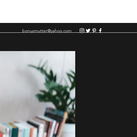
bonusmutter@yahoo.com