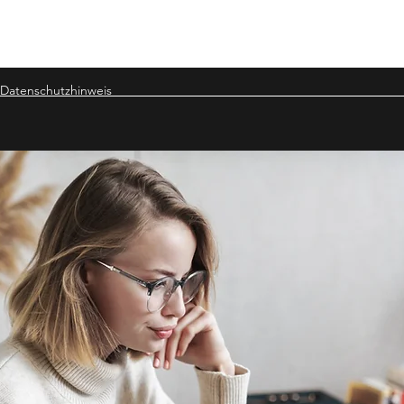
Datenschutzhinweis