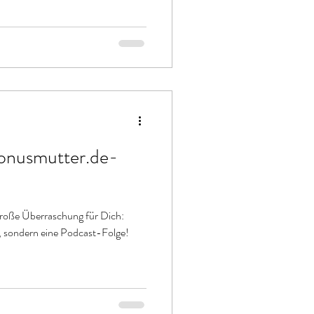
onusmutter.de-
 große Überraschung für Dich:
g, sondern eine Podcast-Folge!