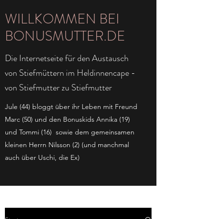
WILLKOMMEN BEI
BONUSMUTTER.DE
Die Internetseite für den Austausch
von Stiefmüttern im Heldinnencape -
von Stiefmutter zu Stiefmutter
Jule (44) bloggt über ihr Leben mit Freund
Marc (50) und den Bonuskids Annika (19)
und Tommi (16) sowie dem gemeinsamen
kleinen Herrn Nilsson (2) (und manchmal
auch über Uschi, die Ex)