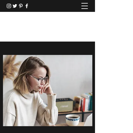
BONUSMUTTER.DE
bonusmutter@yahoo.com