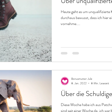
Über unqualifizie
Heute geht es um unqualifizierte 
durchaus bewusst, dass ich hier
vornehme....
Bonusmutter Jule
8. Jan. 2022
8 Min. Lesezeit
Über die Schuldig
Diese Woche habe ich aus Patchwor
sind seit einer Woche da, ich war 