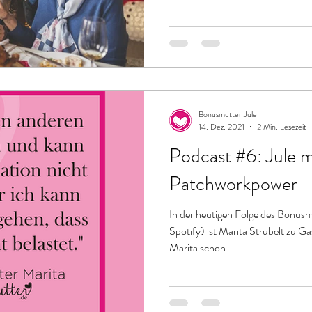
Bonusmutter Jule
14. Dez. 2021
2 Min. Lesezeit
Podcast #6: Jule m
Patchworkpower
In der heutigen Folge des Bonusm
Spotify) ist Marita Strubelt zu G
Marita schon...