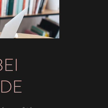
EI
.DE