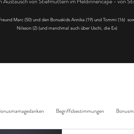
den Austausch von Stiefmüttern im Heldinnencape - von Sti
t Freund Marc (50) und den Bonuskids Annika (19) und Tommi (16) 
Nilsson (2) (und manchmal auch über Uschi, die Ex)
Bonusmamagedanken
Begriffsbestimmungen
Bonusm