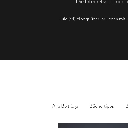
Die Internetseite für 
Jule (44) bloggt über ihr Leben mi
Alle Beiträge
Büchertipps