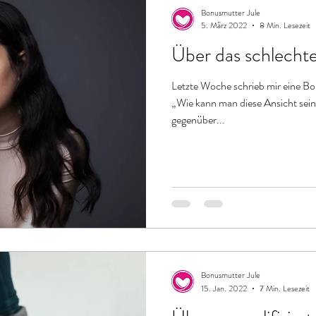
Bonusmamapodcast
Bonusmutter Jule
5. März 2022
8 Min. Lesezeit
Über das schlecht
Letzte Woche schrieb mir eine B
„Wie kann man diese Ansicht sein
gegenüber...
Bonusmutter Jule
15. Jan. 2022
7 Min. Lesezeit