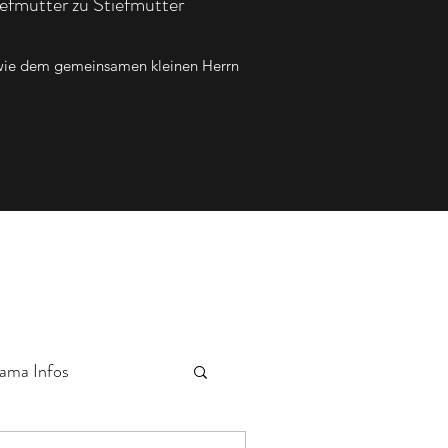
efmutter zu Stiefmutter
sowie dem gemeinsamen kleinen Herrn
ama Infos